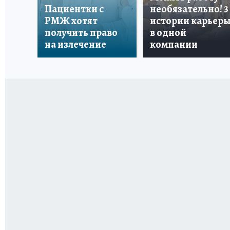
Пациентки с
необязательно! 3
РМЖ хотят
истории карьер
получить право
в одной
на излечение
компании