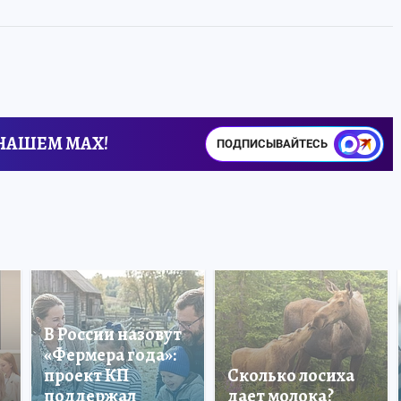
 НАШЕМ MAX!
ПОДПИСЫВАЙТЕСЬ
В России назовут
«Фермера года»:
проект КП
Сколько лосиха
поддержал
дает молока?