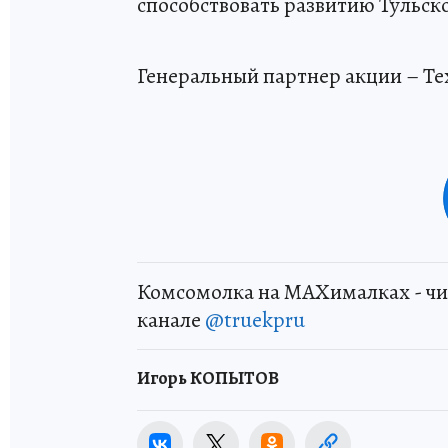
способствовать развитию Тульск
Генеральный партнер акции – Т
Комсомолка на MAXималках - чи
канале
@truekpru
Игорь КОПЫТОВ