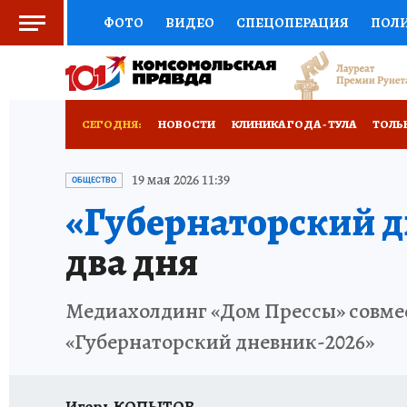
ФОТО
ВИДЕО
СПЕЦОПЕРАЦИЯ
ПОЛ
СОЦПОДДЕРЖКА
НАУКА
СПОРТ
КО
ВЫБОР ЭКСПЕРТОВ
ДОКТОР
ФИНАНС
СЕГОДНЯ:
НОВОСТИ
КЛИНИКА ГОДА - ТУЛА
ТОЛЬК
КНИЖНАЯ ПОЛКА
ПРОГНОЗЫ НА СПОРТ
ЗАПОВЕДНАЯ РОССИЯ
ПРОИСШЕСТВИЯ
19 мая 2026 11:39
ОБЩЕСТВО
«Губернаторский д
ПРЕСС-ЦЕНТР
НЕДВИЖИМОСТЬ
ТЕЛЕ
два дня
РАДИО КП
РЕКЛАМА
ТЕСТЫ
НОВОЕ 
Медиахолдинг «Дом Прессы» совмес
«Губернаторский дневник-2026»
Игорь КОПЫТОВ