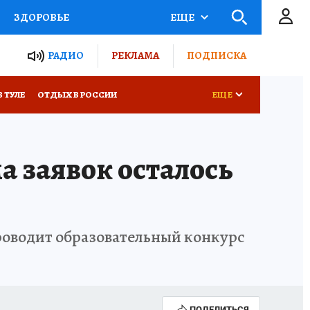
ЗДОРОВЬЕ
ЕЩЕ
ТЫ РОССИИ
РАДИО
РЕКЛАМА
ПОДПИСКА
КРЕТЫ
ПУТЕВОДИТЕЛЬ
В ТУЛЕ
ОТДЫХ В РОССИИ
ЕЩЕ
 ЖЕЛЕЗА
ТУРИЗМ
а заявок осталось
Д ПОТРЕБИТЕЛЯ
ВСЕ О КП
роводит образовательный конкурс
ПОДЕЛИТЬСЯ