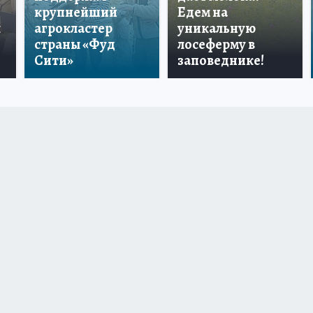
крупнейший
Едем на
ы
агрокластер
уникальную
страны «Фуд
лосеферму в
Сити»
заповеднике!