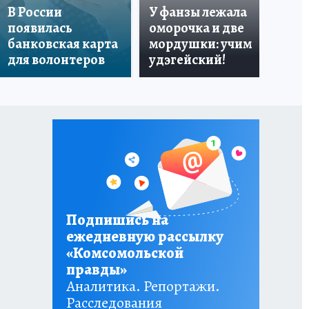
В России
У фанзы лежала
Ро
появилась
оморочка и две
из
банковская карта
мордушки: учим
и 
для волонтеров
удэгейский!
по
Подпишись на
ежедневную рассылку
«Комсомольской
правды»
Аналитика. Репортажи.
Расследования