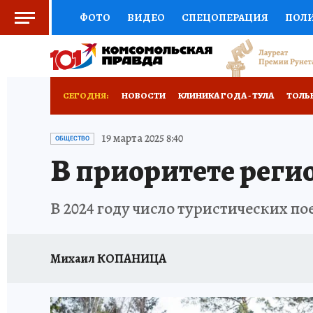
ФОТО
ВИДЕО
СПЕЦОПЕРАЦИЯ
ПОЛ
СОЦПОДДЕРЖКА
НАУКА
СПОРТ
КО
ВЫБОР ЭКСПЕРТОВ
ДОКТОР
ФИНАНС
СЕГОДНЯ:
НОВОСТИ
КЛИНИКА ГОДА - ТУЛА
ТОЛЬК
КНИЖНАЯ ПОЛКА
ПРОГНОЗЫ НА СПОРТ
ЗАПОВЕДНАЯ РОССИЯ
ПРОИСШЕСТВИЯ
19 марта 2025 8:40
ОБЩЕСТВО
В приоритете реги
ПРЕСС-ЦЕНТР
НЕДВИЖИМОСТЬ
ТЕЛЕ
РАДИО КП
РЕКЛАМА
ТЕСТЫ
НОВОЕ 
В 2024 году число туристических п
Михаил КОПАНИЦА