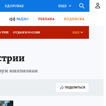
ЗДОРОВЬЕ
ЕЩЕ
ТЫ РОССИИ
РАДИО
РЕКЛАМА
ПОДПИСКА
КРЕТЫ
ПУТЕВОДИТЕЛЬ
В ТУЛЕ
ОТДЫХ В РОССИИ
ЕЩЕ
 ЖЕЛЕЗА
ТУРИЗМ
стрии
Д ПОТРЕБИТЕЛЯ
ВСЕ О КП
 двум миллионам
ПОДЕЛИТЬСЯ